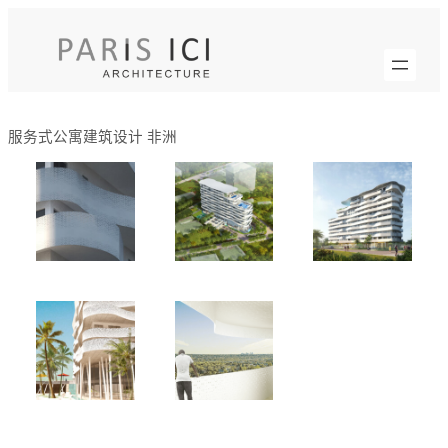
跳
至
内
容
服务式公寓建筑设计 非洲